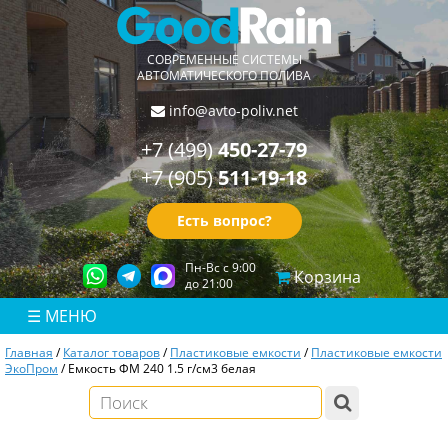
СОВРЕМЕННЫЕ СИСТЕМЫ
АВТОМАТИЧЕСКОГО ПОЛИВА
info@avto-poliv.net
450-27-79
+7 (499)
511-19-18
+7 (905)
Есть вопрос?
Пн-Вс с 9:00
Корзина
до 21:00
☰
МЕНЮ
Главная
/
Каталог товаров
/
Пластиковые емкости
/
Пластиковые емкости
ЭкоПром
/
Емкость ФМ 240 1.5 г/см3 белая