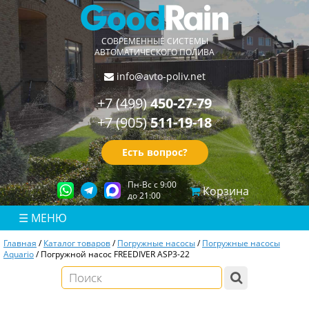
СОВРЕМЕННЫЕ СИСТЕМЫ
АВТОМАТИЧЕСКОГО ПОЛИВА
info@avto-poliv.net
450-27-79
+7 (499)
511-19-18
+7 (905)
Есть вопрос?
Пн-Вс с 9:00
Корзина
до 21:00
☰
МЕНЮ
Главная
/
Каталог товаров
/
Погружные насосы
/
Погружные насосы
Aquario
/
Погружной насос FREEDIVER ASP3-22